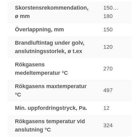
Skorstensrekommendation,
150…
ø mm
180
Överlappning, mm
150
Brandluftintag under golv,
120
anslutningsstorlek, ø t.ex
Rökgasens
270
medeltemperatur °C
Rökgasens maxtemperatur
497
°C
Min. uppfordringstryck, Pa.
12
Rökgasens temperatur vid
324
anslutning °C