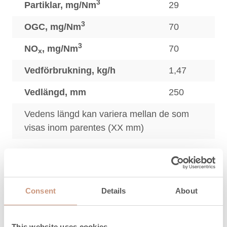
3
Partiklar, mg/Nm
29
3
OGC, mg/Nm
70
3
NO
, mg/Nm
70
x
Vedförbrukning, kg/h
1,47
Vedlängd, mm
250
Vedens längd kan variera mellan de som
visas inom parentes (XX mm)
Skyddsavstånd
Consent
Details
About
Skyddsavstånd baksidan
250
(dR), mm
(100)
This website uses cookies