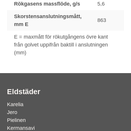
Rökgasens massflöde, g/s
5,6
Skorstensanslutningsmått,
863
mm E
E = maxmått för rökutgångens övre kant
från golvet uppifrån baktill i anslutningen
(mm)
Eldstäder
Karelia
Jero
Pielinen
Kermansavi