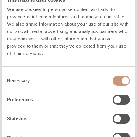
We use cookies to personalise content and ads, to
Skyddsavstånd på sidorna
350
provide social media features and to analyse our traffic.
(dS), mm
We also share information about your use of our site with
our social media, advertising and analytics partners who
Skyddsavstånd (dC) upp,
800
may combine it with other information that you’ve
mm
provided to them or that they’ve collected from your use
of their services.
Skyddsavstånd framför
1000
(dP), mm
Consent
Skyddsavstånd till golvet
350
Necessary
Selection
framför (dF), mm
Preferences
Rökkanal och
Statistics
förbränningsluft