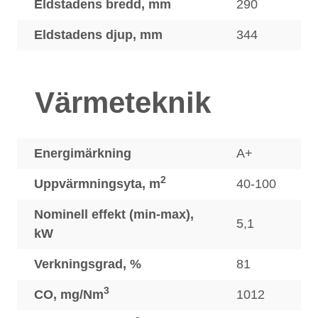
Eldstadens bredd, mm
290
Eldstadens djup, mm
344
Värmeteknik
Energimärkning
A+
2
Uppvärmningsyta, m
40-100
Nominell effekt (min-max),
5,1
kW
Verkningsgrad, %
81
3
CO, mg/Nm
1012