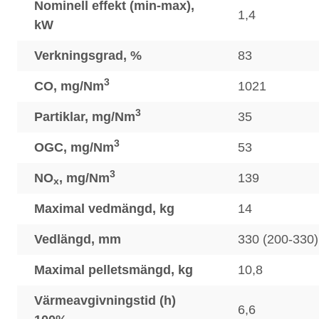
Nominell effekt (min-max),
1,4
kW
Verkningsgrad, %
83
3
CO, mg/Nm
1021
3
Partiklar, mg/Nm
35
3
OGC, mg/Nm
53
3
NO
, mg/Nm
139
x
Maximal vedmängd, kg
14
Vedlängd, mm
330 (200-330)
Maximal pelletsmängd, kg
10,8
Värmeavgivningstid (h)
6,6