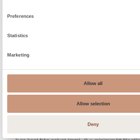
150
anslutningsstorlek, ø t.ex
Preferences
Rökgasens
187
medeltemperatur °C
Statistics
Rökgasens maxtemperatur
230
°C
Marketing
Min. uppfordringstryck, Pa.
12
Rökgasens temperatur vid
224
anslutning °C
Allow all
Rökgasens massflöde, g/s
30,3
Allow selection
Skorstensanslutningsmått,
1600
mm E
Deny
A = Rökutgångens bredd (mm), B = maxmått för 