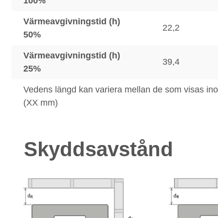
100%
Värmeavgivningstid (h)
22,2
50%
Värmeavgivningstid (h)
39,4
25%
Vedens längd kan variera mellan de som visas in
(XX mm)
Skyddsavstånd