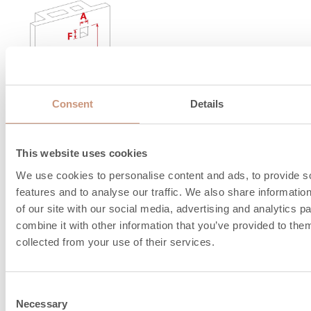
Consent
Details
This website uses cookies
Skorstensrekommendation,
We use cookies to personalise content and ads, to provide s
150…210
features and to analyse our traffic. We also share informatio
ø mm
of our site with our social media, advertising and analytics 
Överlappning, mm
150
combine it with other information that you’ve provided to them
collected from your use of their services.
Maxvikt på
550
toppanslutningskanalen, kg
Consent
Brandluftintag under golv,
Necessary
Selection