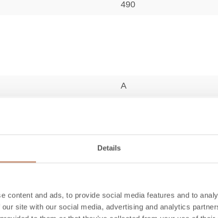
490
A
60-80
44,8
1,8
Details
82
1125
e content and ads, to provide social media features and to analy
 our site with our social media, advertising and analytics partn
40