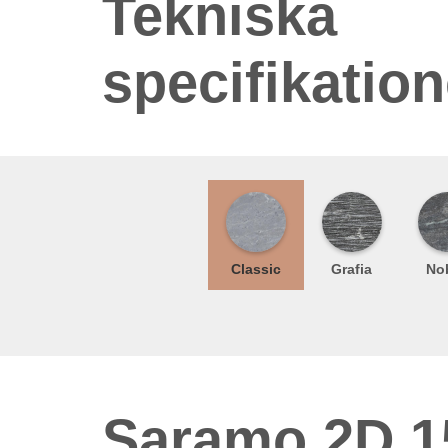
Tekniska
specifikation
Classic
Grafia
Nob
Saramo 2D 1