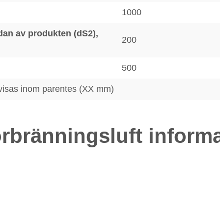
1000
dan av produkten (dS2),
200
500
 visas inom parentes (XX mm)
rbränningsluft inform