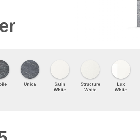
er
ile
Unica
Satin
Structure
Lux
White
White
White
5