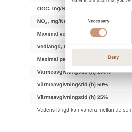
other information that you’ve
3
OGC, mg/Nm
Consent
3
NO
, mg/Nm
Necessary
Selection
x
Maximal vedmängd, kg
Vedlängd, mm
Deny
Maximal pelletsmängd, kg
Värmeavgivningstid (h) 100%
Värmeavgivningstid (h) 50%
Värmeavgivningstid (h) 25%
Vedens längd kan variera mellan de so