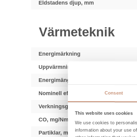
Eldstadens djup, mm
Värmeteknik
Energimärkning
2
Uppvärmningsyta, m
Energimängd, kWh
Nominell effekt (min-max), kW
Consent
Verkningsgrad, %
This website uses cookies
3
CO, mg/Nm
We use cookies to personalis
information about your use of
3
Partiklar, mg/Nm