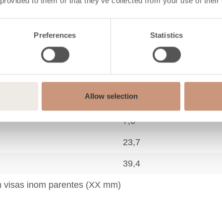
 provided to them or that they’ve collected from your use of their
48
157
Preferences
Statistics
13,5
330 (200-500)
Allow selection
11,2
7,6
23,7
39,4
m visas inom parentes (XX mm)